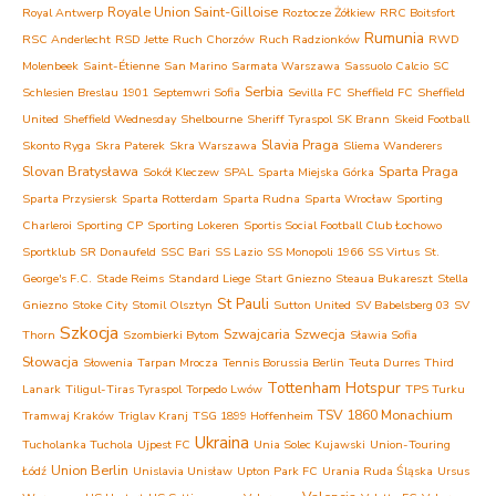
Royale Union Saint-Gilloise
Royal Antwerp
Roztocze Żółkiew
RRC Boitsfort
Rumunia
RSC Anderlecht
RSD Jette
Ruch Chorzów
Ruch Radzionków
RWD
Molenbeek
Saint-Étienne
San Marino
Sarmata Warszawa
Sassuolo Calcio
SC
Serbia
Schlesien Breslau 1901
Septemwri Sofia
Sevilla FC
Sheffield FC
Sheffield
United
Sheffield Wednesday
Shelbourne
Sheriff Tyraspol
SK Brann
Skeid Football
Slavia Praga
Skonto Ryga
Skra Paterek
Skra Warszawa
Sliema Wanderers
Slovan Bratysława
Sparta Praga
Sokół Kleczew
SPAL
Sparta Miejska Górka
Sparta Przysiersk
Sparta Rotterdam
Sparta Rudna
Sparta Wrocław
Sporting
Charleroi
Sporting CP
Sporting Lokeren
Sportis Social Football Club Łochowo
Sportklub
SR Donaufeld
SSC Bari
SS Lazio
SS Monopoli 1966
SS Virtus
St.
George's F.C.
Stade Reims
Standard Liege
Start Gniezno
Steaua Bukareszt
Stella
St Pauli
Gniezno
Stoke City
Stomil Olsztyn
Sutton United
SV Babelsberg 03
SV
Szkocja
Szwajcaria
Szwecja
Thorn
Szombierki Bytom
Sławia Sofia
Słowacja
Słowenia
Tarpan Mrocza
Tennis Borussia Berlin
Teuta Durres
Third
Tottenham Hotspur
Lanark
Tiligul-Tiras Tyraspol
Torpedo Lwów
TPS Turku
TSV 1860 Monachium
Tramwaj Kraków
Triglav Kranj
TSG 1899 Hoffenheim
Ukraina
Tucholanka Tuchola
Ujpest FC
Unia Solec Kujawski
Union-Touring
Union Berlin
Łódź
Unislavia Unisław
Upton Park FC
Urania Ruda Śląska
Ursus