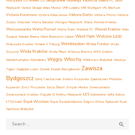
Valencia
Warszawa
US Hostert
US Settignanese
Valarenga
Valetta FC
Valur
Reykjavík
Vardar Skopje
Velez Mostar
VfB Lubeka
VfB Stuttgart
VfL Bochum
Victoria Koronowo
Viktoria Berlin
Victoria Kołaczkowo
Viktoria Pilzno
Viktoria
Zizkov
Villarreal
Vitoria Setubal
Víkingur Reykjavík
Walia
Wanda Kraków
Warszawianka
Warta Poznań
Wawel Kraków
Warta Śrem
Watford FC
Wda
West Ham
Widzew Łódź
Świecie
Werder Brema
West Bromwich Albion
Wimbledon
Wisła Fordon
Wieczysta Kraków
Willem II Tilburg
Wisła
Wisła Kraków
Gruczno
Wisła Płock
Witosza Bistrica
WKS Grodno
Węgry
Włochy
Wolverhampton Wanderers
Włókniarz Białystok
Xewkija
Zawisza
Tigers
Zagłębie Lubin
Zamek Zamek Bierzgłowski
Bydgoszcz
Zdrój Ciechocinek
Zimbru Kiszyniów
Zjednoczeni Piotrków
Kujawski
Znicz Pruszków
Zorza Ślesin
Zrinjski Mostar
Zwierzyniecki
ŁKS
Zwierzyniecki Kraków
Örgryte IS
Þróttur Reykjavík
Łokomotiw Sofia
Łotwa
Śląsk Wrocław
ŁTSG Łódź
Śląsk Świętochłowice
Żalgiris Wilno
Żydowski Klub
Sportowy Białystok
Search
SEA

for: