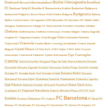
Bośnia i Hercegowina
Dortmund
Brentford
Borussia Mönchengladbach
FC
Breslauer SpVg 02
Brondby IF
Bronowianka Kraków
Budowlani Bydgoszcz
Bydgoszcz
Buducnost Podgorica
Burza Nowa Wieś Wielka
Bułgaria
Bytovia
Bytów
Calisia Kalisz
CD Leganes
CDR Moscardo
CD Serranos
CD Toledo
Celtic
Glasgow
Cementarnica Skopje
CF Torre Levante
Charlton
Charlton Athletic
Chelsea
Chełminianka Chełmno
Chorwacja
Chrobry Głogów
Cibona Zagrzeb
Como
Clapton FC
Clepardia Kraków
Club Brugge
Concordia Piotrków
Cracovia
Trybunalski
Croatia Berlin
Crossing Schaerbeek
Crvena Zvezda
Crystal Palace
Belgrad
CS Fola Esch
CSKA Kijów
CSKA Sofia
Cuiavia
Cypr
Czarnogóra
Inowrocław
Cukrownik Fabianki
Cyklon Kończewice
Czechy
Dacia Kiszyniów
Daugava Ryga
De Valk
Diana Katowice
Dinamo
Kiszyniów
Dinamo Zagrzeb
Drukarz Warszawa
Dukla Praga
Dulwich Hamlet
Dynamo Berlin
Dundee FC
Dundee North End
Dundee United
Dynamo
Bukareszt
Dynamo Kijów
Dyskobolia Grodzisk Wielkopolski
Dziewiarz Legnica
Dąb Potulice
Elana Toruń
Dębnicki Kraków
Eintracht Frankfurt
Ermis
Espanyol Barcelona
Aradippou FC
Estonia
Ethnikos Pireus
ETO FC Győr
FC Barcelona
Everton
Excelsior Rotterdam
FC Andorra
FC Basel
FC
Breslau
FC Eindhoven
FC Encamp
FC Ganshoren
FC Girona
FC Karpacz
FC