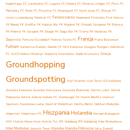
Kopenhaga
FC Llandudno
FC Lugano
FC Matera
FC Minerva Lintgen
FC Paris
FC
Petržalka
FC Porto
FC Prisztina
FC Rosengard
FC Saint Josse
FC Shkupi
FC
Ferencvaros
Union Luxembourg
Fehérvár FC
Feyenoord
Finlandia
First Vienna
FK Bokelj
FK Grafičar
FK Hajduk Bar
FK Mladost
FK Olimpik Sarajewo
FK Ribnica
FK Riteriai
FK Sarajevo
FK Skopje
FK Sloga Bar
FK Tirana
FK Vozdovac
FK
Francja
Željezničar
Fortuna Dusseldorf
Fostiras Tavros FC
Fratia Bukareszt
Fulham
Garbarnia Kraków
Getafe CF
GKS Katowice
Glasgow Rangers
Glentoran
Grecja
FC
GLKS Dobrcz-Wudzyn
Goplania Inowrocław
Gopło Kruszwica
Groundhopping
Groundspotting
Gryf Sicienko
Gryf Toruń
GS Kallithea
Gwardia Katowice
Gwardia Warszawa
Gwiazda Bukowiec
Górnik Lubin
Górnik
Polkowice
Górnik Zabrze
Hallam FC
Hamburger SV
Hamm Benfica
Hamrun
Spartans
Hasmonea Lwów
Heart of Midlothian
Hertha Berlin
Hetman Białystok
Hiszpania
Holandia
Hibernian
Hibernians FC
Honved Budapeszt
HSV
Hutnik Nowa Huta
Hutnik Tur
IFK Goteborg
IFK Nyköping
Inter Bratysława
Inter Mediolan
Irlandia
Irlandia Północna
Ipswich Town
Iskra Zamość