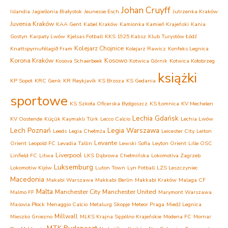
Johan Cruyff
Islandia
Jagiellonia Białystok
Jeunesse Esch
Jutrzenka Kraków
Juvenia Kraków
KAA Gent
Kabel Kraków
Kamionka Kamień Krajeński
Kania
Gostyn
Karpaty Lwów
Kjelsas Fotball
KKS 1925 Kalisz
Klub Turystów Łódź
Kolejarz Chojnice
Knattspyrnufélagið Fram
Kolejarz Rawicz
Konfeks Legnica
Korona Kraków
Kosowo
Kosova Schaerbeek
Kotwica Górnik
Kotwica Kołobrzeg
książki
KP Sopot
KRC Genk
KR Reykjavík
KS Brzoza
KS Gedania
sportowe
KS Szkoła Oficerska Bydgoszcz
KS Łomnica
KV Mechelen
Lechia Gdańsk
KV Oostende
Küçük Kaymaklı Türk
Lecco Calcio
Lechia Lwów
Lech Poznań
Legia Warszawa
Leeds
Legia Chełmża
Leicester City
Leiton
Levante
Orient
Leopold FC
Levadia Tallin
Lewski Sofia
Leyton Orient
Lille OSC
Liverpool
Linfield FC
Litwa
LKS Dąbrowa Chełmińska
Lokomotiva Zagrzeb
Luksemburg
Lokomotiw Kijów
Luton Town
Lyn Fotball
LZS Leszczyniec
Macedonia
Makabi Warszawa
Makkabi Berlin
Makkabi Kraków
Malaga CF
Malta
Manchester City
Manchester United
Malmo FF
Marymont Warszawa
Masovia Płock
Menaggio Calcio
Metalurg Skopje
Meteor Praga
Miedź Legnica
Millwall
Mieszko Gniezno
MLKS Krajna Sępólno Krajeńskie
Modena FC
Mornar