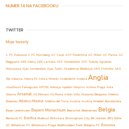
NUMER 14 NA FACEBOOKU
TWITTER
Moje tweety
1. FC Katowice
1. FC Nürnberg
AC Carpi
ACF Fiorentina
AC Milan
AC Parma
AC
Reggiana
AEK Ateny
AEK Larnaka
AFC Amsterdam
AFC Tubize
Agrykola
Warszawa
Ajax Amsterdam
Ajax Tallin
Akademisk Boldklub
AKS Chorzów
AKS
Anglia
Zły
Albania
Altona 93
Amica Wronki
Anderlecht
Andora
Anorthosis Famagusta
APOEL Nikozja
Apollon Smyrnis
Aritma Praga
Arka
Arsenal
Gdynia
AS Monaco
AS Roma
Aston Villa
Atalanta Bergamo
Atletico
Atletico Madryt
Baleares
Atlético del Turia
Austria
Austria Wiedeń
Barceloneta
Belgia
Bayern Monachium
Bayer Leverkusen
Beerschot
Belenenses
Benfica
Benburb FC
Białoruś
Birkirkara
Birmingham City
BK Häcken
BKV Előre
Borussia
SC
Bohemian FC
Bohemians Praga
Boldklubben Frem
Bologna FC