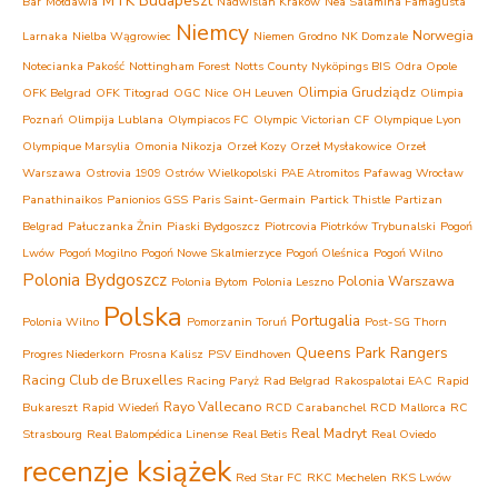
MTK Budapeszt
Bar
Mołdawia
Nadwiślan Kraków
Nea Salamina Famagusta
Niemcy
Norwegia
Larnaka
Nielba Wągrowiec
Niemen Grodno
NK Domzale
Notecianka Pakość
Nottingham Forest
Notts County
Nyköpings BIS
Odra Opole
Olimpia Grudziądz
OFK Belgrad
OFK Titograd
OGC Nice
OH Leuven
Olimpia
Poznań
Olimpija Lublana
Olympiacos FC
Olympic Victorian CF
Olympique Lyon
Olympique Marsylia
Omonia Nikozja
Orzeł Kozy
Orzeł Mysłakowice
Orzeł
Warszawa
Ostrovia 1909 Ostrów Wielkopolski
PAE Atromitos
Pafawag Wrocław
Panathinaikos
Panionios GSS
Paris Saint-Germain
Partick Thistle
Partizan
Belgrad
Pałuczanka Żnin
Piaski Bydgoszcz
Piotrcovia Piotrków Trybunalski
Pogoń
Lwów
Pogoń Mogilno
Pogoń Nowe Skalmierzyce
Pogoń Oleśnica
Pogoń Wilno
Polonia Bydgoszcz
Polonia Warszawa
Polonia Bytom
Polonia Leszno
Polska
Portugalia
Polonia Wilno
Pomorzanin Toruń
Post-SG Thorn
Queens Park Rangers
Progres Niederkorn
Prosna Kalisz
PSV Eindhoven
Racing Club de Bruxelles
Racing Paryż
Rad Belgrad
Rakospalotai EAC
Rapid
Rayo Vallecano
Bukareszt
Rapid Wiedeń
RCD Carabanchel
RCD Mallorca
RC
Real Madryt
Strasbourg
Real Balompédica Linense
Real Betis
Real Oviedo
recenzje książek
Red Star FC
RKC Mechelen
RKS Lwów