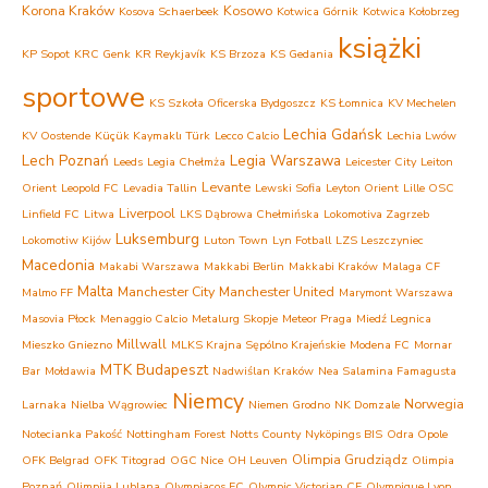
Korona Kraków
Kosowo
Kosova Schaerbeek
Kotwica Górnik
Kotwica Kołobrzeg
książki
KP Sopot
KRC Genk
KR Reykjavík
KS Brzoza
KS Gedania
sportowe
KS Szkoła Oficerska Bydgoszcz
KS Łomnica
KV Mechelen
Lechia Gdańsk
KV Oostende
Küçük Kaymaklı Türk
Lecco Calcio
Lechia Lwów
Lech Poznań
Legia Warszawa
Leeds
Legia Chełmża
Leicester City
Leiton
Levante
Orient
Leopold FC
Levadia Tallin
Lewski Sofia
Leyton Orient
Lille OSC
Liverpool
Linfield FC
Litwa
LKS Dąbrowa Chełmińska
Lokomotiva Zagrzeb
Luksemburg
Lokomotiw Kijów
Luton Town
Lyn Fotball
LZS Leszczyniec
Macedonia
Makabi Warszawa
Makkabi Berlin
Makkabi Kraków
Malaga CF
Malta
Manchester City
Manchester United
Malmo FF
Marymont Warszawa
Masovia Płock
Menaggio Calcio
Metalurg Skopje
Meteor Praga
Miedź Legnica
Millwall
Mieszko Gniezno
MLKS Krajna Sępólno Krajeńskie
Modena FC
Mornar
MTK Budapeszt
Bar
Mołdawia
Nadwiślan Kraków
Nea Salamina Famagusta
Niemcy
Norwegia
Larnaka
Nielba Wągrowiec
Niemen Grodno
NK Domzale
Notecianka Pakość
Nottingham Forest
Notts County
Nyköpings BIS
Odra Opole
Olimpia Grudziądz
OFK Belgrad
OFK Titograd
OGC Nice
OH Leuven
Olimpia
Poznań
Olimpija Lublana
Olympiacos FC
Olympic Victorian CF
Olympique Lyon