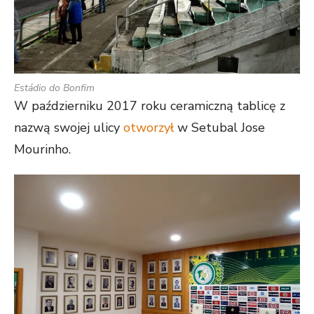
Estádio do Bonfim
W październiku 2017 roku ceramiczną tablicę z
nazwą swojej ulicy
otworzył
w Setubal Jose
Mourinho.