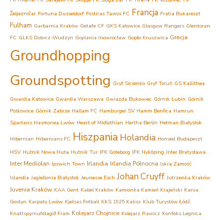
Francja
Željezničar
Fortuna Dusseldorf
Fostiras Tavros FC
Fratia Bukareszt
Fulham
Garbarnia Kraków
Getafe CF
GKS Katowice
Glasgow Rangers
Glentoran
Grecja
FC
GLKS Dobrcz-Wudzyn
Goplania Inowrocław
Gopło Kruszwica
Groundhopping
Groundspotting
Gryf Sicienko
Gryf Toruń
GS Kallithea
Gwardia Katowice
Gwardia Warszawa
Gwiazda Bukowiec
Górnik Lubin
Górnik
Polkowice
Górnik Zabrze
Hallam FC
Hamburger SV
Hamm Benfica
Hamrun
Spartans
Hasmonea Lwów
Heart of Midlothian
Hertha Berlin
Hetman Białystok
Hiszpania
Holandia
Hibernian
Hibernians FC
Honved Budapeszt
HSV
Hutnik Nowa Huta
Hutnik Tur
IFK Goteborg
IFK Nyköping
Inter Bratysława
Inter Mediolan
Irlandia
Irlandia Północna
Ipswich Town
Iskra Zamość
Johan Cruyff
Islandia
Jagiellonia Białystok
Jeunesse Esch
Jutrzenka Kraków
Juvenia Kraków
KAA Gent
Kabel Kraków
Kamionka Kamień Krajeński
Kania
Gostyn
Karpaty Lwów
Kjelsas Fotball
KKS 1925 Kalisz
Klub Turystów Łódź
Kolejarz Chojnice
Knattspyrnufélagið Fram
Kolejarz Rawicz
Konfeks Legnica