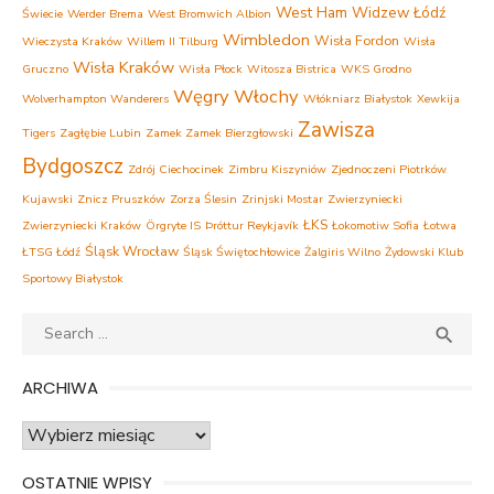
West Ham
Widzew Łódź
Świecie
Werder Brema
West Bromwich Albion
Wimbledon
Wisła Fordon
Wieczysta Kraków
Willem II Tilburg
Wisła
Wisła Kraków
Gruczno
Wisła Płock
Witosza Bistrica
WKS Grodno
Węgry
Włochy
Wolverhampton Wanderers
Włókniarz Białystok
Xewkija
Zawisza
Tigers
Zagłębie Lubin
Zamek Zamek Bierzgłowski
Bydgoszcz
Zdrój Ciechocinek
Zimbru Kiszyniów
Zjednoczeni Piotrków
Kujawski
Znicz Pruszków
Zorza Ślesin
Zrinjski Mostar
Zwierzyniecki
ŁKS
Zwierzyniecki Kraków
Örgryte IS
Þróttur Reykjavík
Łokomotiw Sofia
Łotwa
Śląsk Wrocław
ŁTSG Łódź
Śląsk Świętochłowice
Żalgiris Wilno
Żydowski Klub
Sportowy Białystok
Search
SEA

for:
ARCHIWA
Archiwa
OSTATNIE WPISY