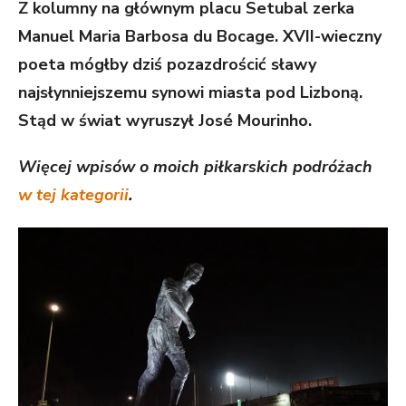
Z kolumny na głównym placu Setubal zerka
Manuel Maria Barbosa du Bocage. XVII-wieczny
poeta mógłby dziś pozazdrościć sławy
najsłynniejszemu synowi miasta pod Lizboną.
Stąd w świat wyruszył José Mourinho.
Więcej wpisów o moich piłkarskich podróżach
w tej kategorii
.