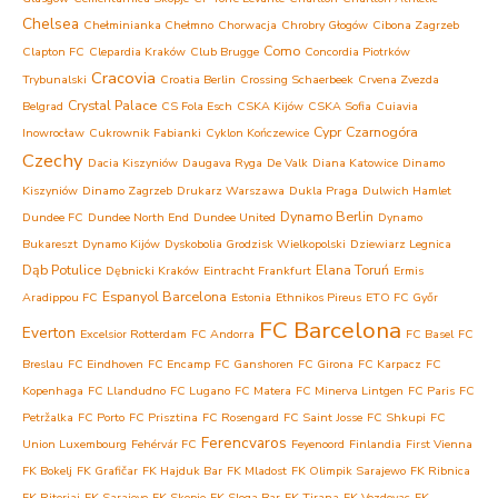
Chelsea
Chełminianka Chełmno
Chorwacja
Chrobry Głogów
Cibona Zagrzeb
Como
Clapton FC
Clepardia Kraków
Club Brugge
Concordia Piotrków
Cracovia
Trybunalski
Croatia Berlin
Crossing Schaerbeek
Crvena Zvezda
Crystal Palace
Belgrad
CS Fola Esch
CSKA Kijów
CSKA Sofia
Cuiavia
Cypr
Czarnogóra
Inowrocław
Cukrownik Fabianki
Cyklon Kończewice
Czechy
Dacia Kiszyniów
Daugava Ryga
De Valk
Diana Katowice
Dinamo
Kiszyniów
Dinamo Zagrzeb
Drukarz Warszawa
Dukla Praga
Dulwich Hamlet
Dynamo Berlin
Dundee FC
Dundee North End
Dundee United
Dynamo
Bukareszt
Dynamo Kijów
Dyskobolia Grodzisk Wielkopolski
Dziewiarz Legnica
Dąb Potulice
Elana Toruń
Dębnicki Kraków
Eintracht Frankfurt
Ermis
Espanyol Barcelona
Aradippou FC
Estonia
Ethnikos Pireus
ETO FC Győr
FC Barcelona
Everton
Excelsior Rotterdam
FC Andorra
FC Basel
FC
Breslau
FC Eindhoven
FC Encamp
FC Ganshoren
FC Girona
FC Karpacz
FC
Kopenhaga
FC Llandudno
FC Lugano
FC Matera
FC Minerva Lintgen
FC Paris
FC
Petržalka
FC Porto
FC Prisztina
FC Rosengard
FC Saint Josse
FC Shkupi
FC
Ferencvaros
Union Luxembourg
Fehérvár FC
Feyenoord
Finlandia
First Vienna
FK Bokelj
FK Grafičar
FK Hajduk Bar
FK Mladost
FK Olimpik Sarajewo
FK Ribnica
FK Riteriai
FK Sarajevo
FK Skopje
FK Sloga Bar
FK Tirana
FK Vozdovac
FK