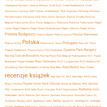
Olympique Marsylia
Omonia Nikozja
Orzeł Kozy
Orzeł Mysłakowice
Orzeł
Warszawa
Ostrovia 1909 Ostrów Wielkopolski
PAE Atromitos
Pafawag Wrocław
Panathinaikos
Panionios GSS
Paris Saint-Germain
Partick Thistle
Partizan
Belgrad
Pałuczanka Żnin
Piaski Bydgoszcz
Piotrcovia Piotrków Trybunalski
Pogoń
Lwów
Pogoń Mogilno
Pogoń Nowe Skalmierzyce
Pogoń Oleśnica
Pogoń Wilno
Polonia Bydgoszcz
Polonia Warszawa
Polonia Bytom
Polonia Leszno
Polska
Portugalia
Polonia Wilno
Pomorzanin Toruń
Post-SG Thorn
Queens Park Rangers
Progres Niederkorn
Prosna Kalisz
PSV Eindhoven
Racing Club de Bruxelles
Racing Paryż
Rad Belgrad
Rakospalotai EAC
Rapid
Rayo Vallecano
Bukareszt
Rapid Wiedeń
RCD Carabanchel
RCD Mallorca
RC
Real Madryt
Strasbourg
Real Balompédica Linense
Real Betis
Real Oviedo
recenzje książek
Red Star FC
RKC Mechelen
RKS Lwów
Royale Union Saint-Gilloise
Royal Antwerp
Roztocze Żółkiew
RRC Boitsfort
Rumunia
RSC Anderlecht
RSD Jette
Ruch Chorzów
Ruch Radzionków
RWD
Molenbeek
Saint-Étienne
San Marino
Sarmata Warszawa
Sassuolo Calcio
SC
Serbia
Schlesien Breslau 1901
Septemwri Sofia
Sevilla FC
Sheffield FC
Sheffield
United
Sheffield Wednesday
Shelbourne
Sheriff Tyraspol
SK Brann
Skeid Football