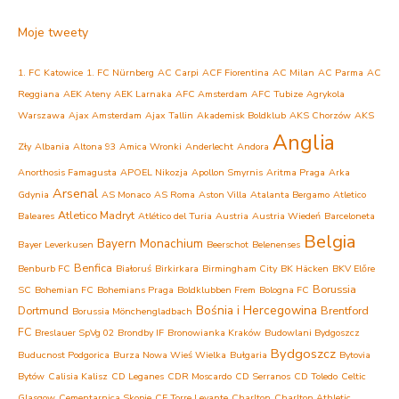
Moje tweety
1. FC Katowice
1. FC Nürnberg
AC Carpi
ACF Fiorentina
AC Milan
AC Parma
AC
Reggiana
AEK Ateny
AEK Larnaka
AFC Amsterdam
AFC Tubize
Agrykola
Warszawa
Ajax Amsterdam
Ajax Tallin
Akademisk Boldklub
AKS Chorzów
AKS
Anglia
Zły
Albania
Altona 93
Amica Wronki
Anderlecht
Andora
Anorthosis Famagusta
APOEL Nikozja
Apollon Smyrnis
Aritma Praga
Arka
Arsenal
Gdynia
AS Monaco
AS Roma
Aston Villa
Atalanta Bergamo
Atletico
Atletico Madryt
Baleares
Atlético del Turia
Austria
Austria Wiedeń
Barceloneta
Belgia
Bayern Monachium
Bayer Leverkusen
Beerschot
Belenenses
Benfica
Benburb FC
Białoruś
Birkirkara
Birmingham City
BK Häcken
BKV Előre
Borussia
SC
Bohemian FC
Bohemians Praga
Boldklubben Frem
Bologna FC
Bośnia i Hercegowina
Dortmund
Brentford
Borussia Mönchengladbach
FC
Breslauer SpVg 02
Brondby IF
Bronowianka Kraków
Budowlani Bydgoszcz
Bydgoszcz
Buducnost Podgorica
Burza Nowa Wieś Wielka
Bułgaria
Bytovia
Bytów
Calisia Kalisz
CD Leganes
CDR Moscardo
CD Serranos
CD Toledo
Celtic
Glasgow
Cementarnica Skopje
CF Torre Levante
Charlton
Charlton Athletic