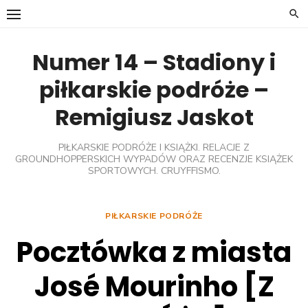
Skip
to
content
Numer 14 – Stadiony i
piłkarskie podróże –
Remigiusz Jaskot
PIŁKARSKIE PODRÓŻE I KSIĄŻKI. RELACJE Z
GROUNDHOPPERSKICH WYPADÓW ORAZ RECENZJE KSIĄŻEK
SPORTOWYCH. CRUYFFISMO.
PIŁKARSKIE PODRÓŻE
Pocztówka z miasta
José Mourinho [Z