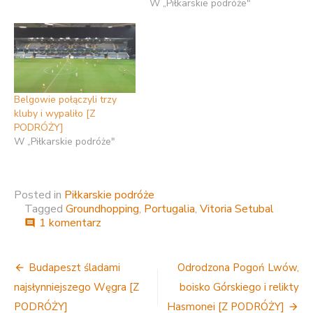
W „Piłkarskie podróże"
Belgowie połączyli trzy
kluby i wypaliło [Z
PODRÓŻY]
W „Piłkarskie podróże"
Posted in
Piłkarskie podróże
Tagged
Groundhopping
,
Portugalia
,
Vitoria Setubal
do
1 komentarz
comment
Pocztówka
z
Nawigacja
miasta
Budapeszt śladami
Odrodzona Pogoń Lwów,
José
wpisu
najsłynniejszego Węgra [Z
boisko Górskiego i relikty
Mourinho
[Z
PODRÓŻY]
Hasmonei [Z PODRÓŻY]