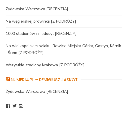
Żydowska Warszawa [RECENZJA]
Na węgierskiej prowincji [Z PODRÓŻY]
1000 stadionów i niedosyt [RECENZJA]
Na wielkopolskim szlaku. Rawicz, Miejska Górka, Gostyn, Kórnik
i Śrem [Z PODRÓŻY]
Wszystkie stadiony Krakowa [Z PODRÓŻY]
NUMER14.PL – REMIGIUSZ JASKOT
Żydowska Warszawa [RECENZJA]
Zobacz
Zobacz
Zobacz
profil
profil
profil
BlogNumer14
R_Jaskot
numer14pl
na
na
na
Facebook
Twitter
Instagram