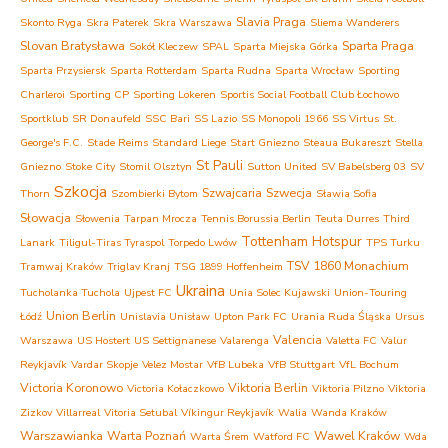
Slavia Praga
Skonto Ryga
Skra Paterek
Skra Warszawa
Sliema Wanderers
Slovan Bratysława
Sparta Praga
Sokół Kleczew
SPAL
Sparta Miejska Górka
Sparta Przysiersk
Sparta Rotterdam
Sparta Rudna
Sparta Wrocław
Sporting
Charleroi
Sporting CP
Sporting Lokeren
Sportis Social Football Club Łochowo
Sportklub
SR Donaufeld
SSC Bari
SS Lazio
SS Monopoli 1966
SS Virtus
St.
George's F.C.
Stade Reims
Standard Liege
Start Gniezno
Steaua Bukareszt
Stella
St Pauli
Gniezno
Stoke City
Stomil Olsztyn
Sutton United
SV Babelsberg 03
SV
Szkocja
Szwajcaria
Szwecja
Thorn
Szombierki Bytom
Sławia Sofia
Słowacja
Słowenia
Tarpan Mrocza
Tennis Borussia Berlin
Teuta Durres
Third
Tottenham Hotspur
Lanark
Tiligul-Tiras Tyraspol
Torpedo Lwów
TPS Turku
TSV 1860 Monachium
Tramwaj Kraków
Triglav Kranj
TSG 1899 Hoffenheim
Ukraina
Tucholanka Tuchola
Ujpest FC
Unia Solec Kujawski
Union-Touring
Union Berlin
Łódź
Unislavia Unisław
Upton Park FC
Urania Ruda Śląska
Ursus
Valencia
Warszawa
US Hostert
US Settignanese
Valarenga
Valetta FC
Valur
Reykjavík
Vardar Skopje
Velez Mostar
VfB Lubeka
VfB Stuttgart
VfL Bochum
Victoria Koronowo
Viktoria Berlin
Victoria Kołaczkowo
Viktoria Pilzno
Viktoria
Zizkov
Villarreal
Vitoria Setubal
Víkingur Reykjavík
Walia
Wanda Kraków
Warszawianka
Warta Poznań
Wawel Kraków
Warta Śrem
Watford FC
Wda