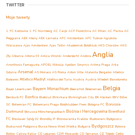
TWITTER
Moje tweety
1. FC Katowice
1. FC Nürnberg
AC Carpi
ACF Fiorentina
AC Milan
AC Parma
AC
Reggiana
AEK Ateny
AEK Larnaka
AFC Amsterdam
AFC Tubize
Agrykola
Warszawa
Ajax Amsterdam
Ajax Tallin
Akademisk Boldklub
AKS Chorzów
AKS
Anglia
Zły
Albania
Altona 93
Amica Wronki
Anderlecht
Andora
Anorthosis Famagusta
APOEL Nikozja
Apollon Smyrnis
Aritma Praga
Arka
Arsenal
Gdynia
AS Monaco
AS Roma
Aston Villa
Atalanta Bergamo
Atletico
Atletico Madryt
Baleares
Atlético del Turia
Austria
Austria Wiedeń
Barceloneta
Belgia
Bayern Monachium
Bayer Leverkusen
Beerschot
Belenenses
Benfica
Benburb FC
Białoruś
Birkirkara
Birmingham City
BK Häcken
BKV Előre
Borussia
SC
Bohemian FC
Bohemians Praga
Boldklubben Frem
Bologna FC
Bośnia i Hercegowina
Dortmund
Brentford
Borussia Mönchengladbach
FC
Breslauer SpVg 02
Brondby IF
Bronowianka Kraków
Budowlani Bydgoszcz
Bydgoszcz
Buducnost Podgorica
Burza Nowa Wieś Wielka
Bułgaria
Bytovia
Bytów
Calisia Kalisz
CD Leganes
CDR Moscardo
CD Serranos
CD Toledo
Celtic