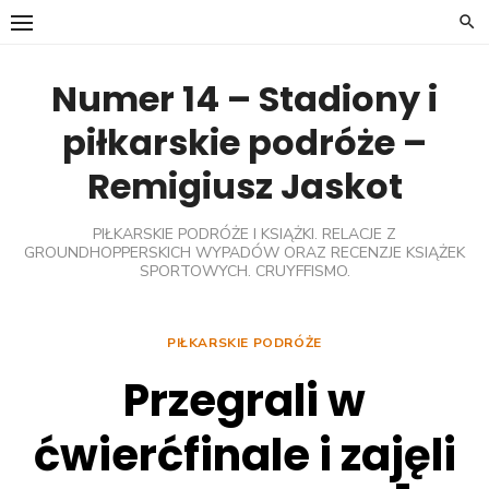
Skip
to
content
Numer 14 – Stadiony i
piłkarskie podróże –
Remigiusz Jaskot
PIŁKARSKIE PODRÓŻE I KSIĄŻKI. RELACJE Z
GROUNDHOPPERSKICH WYPADÓW ORAZ RECENZJE KSIĄŻEK
SPORTOWYCH. CRUYFFISMO.
PIŁKARSKIE PODRÓŻE
Przegrali w
ćwierćfinale i zajęli