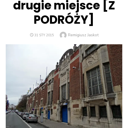
drugie miejsce [Z
PODRÓŻY]
Author
Remigiusz Jaskot
POSTED
31 STY 2015
ON