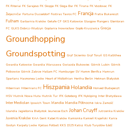
FK Riteriai
FK Sarajevo
FK Skopje
FK Sloga Bar
FK Tirana
FK Vozdovac
FK
Francja
Željezničar
Fortuna Dusseldorf
Fostiras Tavros FC
Fratia Bukareszt
Fulham
Garbarnia Kraków
Getafe CF
GKS Katowice
Glasgow Rangers
Glentoran
Grecja
FC
GLKS Dobrcz-Wudzyn
Goplania Inowrocław
Gopło Kruszwica
Groundhopping
Groundspotting
Gryf Sicienko
Gryf Toruń
GS Kallithea
Gwardia Katowice
Gwardia Warszawa
Gwiazda Bukowiec
Górnik Lubin
Górnik
Polkowice
Górnik Zabrze
Hallam FC
Hamburger SV
Hamm Benfica
Hamrun
Spartans
Hasmonea Lwów
Heart of Midlothian
Hertha Berlin
Hetman Białystok
Hiszpania
Holandia
Hibernian
Hibernians FC
Honved Budapeszt
HSV
Hutnik Nowa Huta
Hutnik Tur
IFK Goteborg
IFK Nyköping
Inter Bratysława
Inter Mediolan
Irlandia
Irlandia Północna
Ipswich Town
Iskra Zamość
Johan Cruyff
Islandia
Jagiellonia Białystok
Jeunesse Esch
Jutrzenka Kraków
Juvenia Kraków
KAA Gent
Kabel Kraków
Kamionka Kamień Krajeński
Kania
Gostyn
Karpaty Lwów
Kjelsas Fotball
KKS 1925 Kalisz
Klub Turystów Łódź