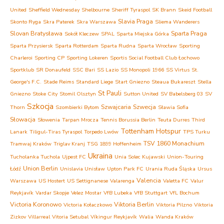
United
Sheffield Wednesday
Shelbourne
Sheriff Tyraspol
SK Brann
Skeid Football
Slavia Praga
Skonto Ryga
Skra Paterek
Skra Warszawa
Sliema Wanderers
Slovan Bratysława
Sparta Praga
Sokół Kleczew
SPAL
Sparta Miejska Górka
Sparta Przysiersk
Sparta Rotterdam
Sparta Rudna
Sparta Wrocław
Sporting
Charleroi
Sporting CP
Sporting Lokeren
Sportis Social Football Club Łochowo
Sportklub
SR Donaufeld
SSC Bari
SS Lazio
SS Monopoli 1966
SS Virtus
St.
George's F.C.
Stade Reims
Standard Liege
Start Gniezno
Steaua Bukareszt
Stella
St Pauli
Gniezno
Stoke City
Stomil Olsztyn
Sutton United
SV Babelsberg 03
SV
Szkocja
Szwajcaria
Szwecja
Thorn
Szombierki Bytom
Sławia Sofia
Słowacja
Słowenia
Tarpan Mrocza
Tennis Borussia Berlin
Teuta Durres
Third
Tottenham Hotspur
Lanark
Tiligul-Tiras Tyraspol
Torpedo Lwów
TPS Turku
TSV 1860 Monachium
Tramwaj Kraków
Triglav Kranj
TSG 1899 Hoffenheim
Ukraina
Tucholanka Tuchola
Ujpest FC
Unia Solec Kujawski
Union-Touring
Union Berlin
Łódź
Unislavia Unisław
Upton Park FC
Urania Ruda Śląska
Ursus
Valencia
Warszawa
US Hostert
US Settignanese
Valarenga
Valetta FC
Valur
Reykjavík
Vardar Skopje
Velez Mostar
VfB Lubeka
VfB Stuttgart
VfL Bochum
Victoria Koronowo
Viktoria Berlin
Victoria Kołaczkowo
Viktoria Pilzno
Viktoria
Zizkov
Villarreal
Vitoria Setubal
Víkingur Reykjavík
Walia
Wanda Kraków