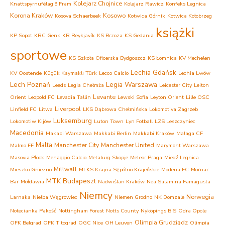
Kolejarz Chojnice
Knattspyrnufélagið Fram
Kolejarz Rawicz
Konfeks Legnica
Korona Kraków
Kosowo
Kosova Schaerbeek
Kotwica Górnik
Kotwica Kołobrzeg
książki
KP Sopot
KRC Genk
KR Reykjavík
KS Brzoza
KS Gedania
sportowe
KS Szkoła Oficerska Bydgoszcz
KS Łomnica
KV Mechelen
Lechia Gdańsk
KV Oostende
Küçük Kaymaklı Türk
Lecco Calcio
Lechia Lwów
Lech Poznań
Legia Warszawa
Leeds
Legia Chełmża
Leicester City
Leiton
Levante
Orient
Leopold FC
Levadia Tallin
Lewski Sofia
Leyton Orient
Lille OSC
Liverpool
Linfield FC
Litwa
LKS Dąbrowa Chełmińska
Lokomotiva Zagrzeb
Luksemburg
Lokomotiw Kijów
Luton Town
Lyn Fotball
LZS Leszczyniec
Macedonia
Makabi Warszawa
Makkabi Berlin
Makkabi Kraków
Malaga CF
Malta
Manchester City
Manchester United
Malmo FF
Marymont Warszawa
Masovia Płock
Menaggio Calcio
Metalurg Skopje
Meteor Praga
Miedź Legnica
Millwall
Mieszko Gniezno
MLKS Krajna Sępólno Krajeńskie
Modena FC
Mornar
MTK Budapeszt
Bar
Mołdawia
Nadwiślan Kraków
Nea Salamina Famagusta
Niemcy
Norwegia
Larnaka
Nielba Wągrowiec
Niemen Grodno
NK Domzale
Notecianka Pakość
Nottingham Forest
Notts County
Nyköpings BIS
Odra Opole
Olimpia Grudziądz
OFK Belgrad
OFK Titograd
OGC Nice
OH Leuven
Olimpia