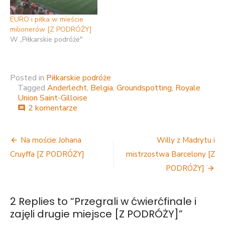
EURO i piłka w mieście
milionerów [Z PODRÓŻY]
W „Piłkarskie podróże"
Posted in
Piłkarskie podróże
Tagged
Anderlecht
,
Belgia
,
Groundspotting
,
Royale
Union Saint-Gilloise
do
2 komentarze
comment
Przegrali
w
Nawigacja
ćwierćfinale
Na moście Johana
Willy z Madrytu i
i
wpisu
Cruyffa [Z PODRÓŻY]
mistrzostwa Barcelony [Z
zajęli
drugie
PODRÓŻY]
miejsce
[Z
PODRÓŻY]
2 Replies to “
Przegrali w ćwierćfinale i
zajęli drugie miejsce [Z PODRÓŻY]
”