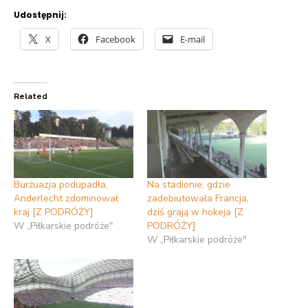
Udostępnij:
X
Facebook
E-mail
Related
Burżuazja podupadła,
Na stadionie, gdzie
Anderlecht zdominował
zadebiutowała Francja,
kraj [Z PODRÓŻY]
dziś grają w hokeja [Z
W „Piłkarskie podróże"
PODRÓŻY]
W „Piłkarskie podróże"