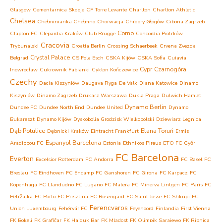
Glasgow
Cementarnica Skopje
CF Torre Levante
Charlton
Charlton Athletic
Chelsea
Chełminianka Chełmno
Chorwacja
Chrobry Głogów
Cibona Zagrzeb
Como
Clapton FC
Clepardia Kraków
Club Brugge
Concordia Piotrków
Cracovia
Trybunalski
Croatia Berlin
Crossing Schaerbeek
Crvena Zvezda
Crystal Palace
Belgrad
CS Fola Esch
CSKA Kijów
CSKA Sofia
Cuiavia
Cypr
Czarnogóra
Inowrocław
Cukrownik Fabianki
Cyklon Kończewice
Czechy
Dacia Kiszyniów
Daugava Ryga
De Valk
Diana Katowice
Dinamo
Kiszyniów
Dinamo Zagrzeb
Drukarz Warszawa
Dukla Praga
Dulwich Hamlet
Dynamo Berlin
Dundee FC
Dundee North End
Dundee United
Dynamo
Bukareszt
Dynamo Kijów
Dyskobolia Grodzisk Wielkopolski
Dziewiarz Legnica
Dąb Potulice
Elana Toruń
Dębnicki Kraków
Eintracht Frankfurt
Ermis
Espanyol Barcelona
Aradippou FC
Estonia
Ethnikos Pireus
ETO FC Győr
FC Barcelona
Everton
Excelsior Rotterdam
FC Andorra
FC Basel
FC
Breslau
FC Eindhoven
FC Encamp
FC Ganshoren
FC Girona
FC Karpacz
FC
Kopenhaga
FC Llandudno
FC Lugano
FC Matera
FC Minerva Lintgen
FC Paris
FC
Petržalka
FC Porto
FC Prisztina
FC Rosengard
FC Saint Josse
FC Shkupi
FC
Ferencvaros
Union Luxembourg
Fehérvár FC
Feyenoord
Finlandia
First Vienna
FK Bokelj
FK Grafičar
FK Hajduk Bar
FK Mladost
FK Olimpik Sarajewo
FK Ribnica