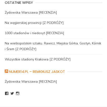
OSTATNIE WPISY
Żydowska Warszawa [RECENZJA]
Na węgierskiej prowincji [Z PODRÓŻY]
1000 stadionów i niedosyt [RECENZJA]
Na wielkopolskim szlaku. Rawicz, Miejska Górka, Gostyn, Kórnik
i Śrem [Z PODRÓŻY]
Wszystkie stadiony Krakowa [Z PODRÓŻY]
NUMER14.PL – REMIGIUSZ JASKOT
Żydowska Warszawa [RECENZJA]
Zobacz
Zobacz
Zobacz
profil
profil
profil
BlogNumer14
R_Jaskot
numer14pl
na
na
na