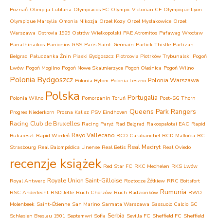
Poznań
Olimpija Lublana
Olympiacos FC
Olympic Victorian CF
Olympique Lyon
Olympique Marsylia
Omonia Nikozja
Orzeł Kozy
Orzeł Mysłakowice
Orzeł
Warszawa
Ostrovia 1909 Ostrów Wielkopolski
PAE Atromitos
Pafawag Wrocław
Panathinaikos
Panionios GSS
Paris Saint-Germain
Partick Thistle
Partizan
Belgrad
Pałuczanka Żnin
Piaski Bydgoszcz
Piotrcovia Piotrków Trybunalski
Pogoń
Lwów
Pogoń Mogilno
Pogoń Nowe Skalmierzyce
Pogoń Oleśnica
Pogoń Wilno
Polonia Bydgoszcz
Polonia Warszawa
Polonia Bytom
Polonia Leszno
Polska
Portugalia
Polonia Wilno
Pomorzanin Toruń
Post-SG Thorn
Queens Park Rangers
Progres Niederkorn
Prosna Kalisz
PSV Eindhoven
Racing Club de Bruxelles
Racing Paryż
Rad Belgrad
Rakospalotai EAC
Rapid
Rayo Vallecano
Bukareszt
Rapid Wiedeń
RCD Carabanchel
RCD Mallorca
RC
Real Madryt
Strasbourg
Real Balompédica Linense
Real Betis
Real Oviedo
recenzje książek
Red Star FC
RKC Mechelen
RKS Lwów
Royale Union Saint-Gilloise
Royal Antwerp
Roztocze Żółkiew
RRC Boitsfort
Rumunia
RSC Anderlecht
RSD Jette
Ruch Chorzów
Ruch Radzionków
RWD
Molenbeek
Saint-Étienne
San Marino
Sarmata Warszawa
Sassuolo Calcio
SC
Serbia
Schlesien Breslau 1901
Septemwri Sofia
Sevilla FC
Sheffield FC
Sheffield