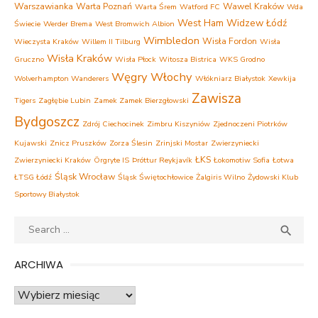
Warszawianka
Warta Poznań
Wawel Kraków
Warta Śrem
Watford FC
Wda
West Ham
Widzew Łódź
Świecie
Werder Brema
West Bromwich Albion
Wimbledon
Wisła Fordon
Wieczysta Kraków
Willem II Tilburg
Wisła
Wisła Kraków
Gruczno
Wisła Płock
Witosza Bistrica
WKS Grodno
Węgry
Włochy
Wolverhampton Wanderers
Włókniarz Białystok
Xewkija
Zawisza
Tigers
Zagłębie Lubin
Zamek Zamek Bierzgłowski
Bydgoszcz
Zdrój Ciechocinek
Zimbru Kiszyniów
Zjednoczeni Piotrków
Kujawski
Znicz Pruszków
Zorza Ślesin
Zrinjski Mostar
Zwierzyniecki
ŁKS
Zwierzyniecki Kraków
Örgryte IS
Þróttur Reykjavík
Łokomotiw Sofia
Łotwa
Śląsk Wrocław
ŁTSG Łódź
Śląsk Świętochłowice
Żalgiris Wilno
Żydowski Klub
Sportowy Białystok
Search
SEA

for:
ARCHIWA
Archiwa