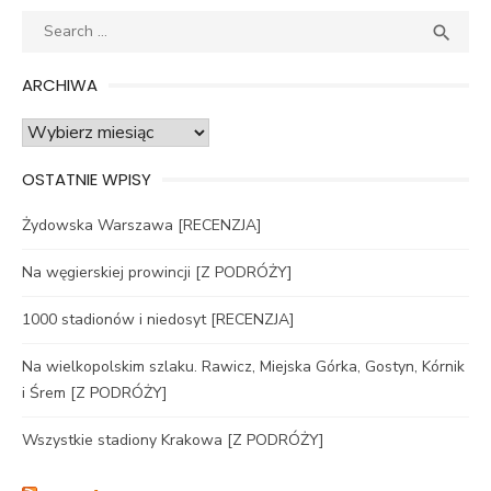
Search
SEA

for:
ARCHIWA
Archiwa
OSTATNIE WPISY
Żydowska Warszawa [RECENZJA]
Na węgierskiej prowincji [Z PODRÓŻY]
1000 stadionów i niedosyt [RECENZJA]
Na wielkopolskim szlaku. Rawicz, Miejska Górka, Gostyn, Kórnik
i Śrem [Z PODRÓŻY]
Wszystkie stadiony Krakowa [Z PODRÓŻY]