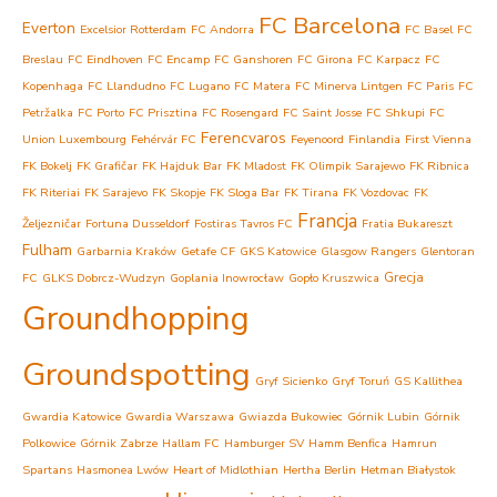
FC Barcelona
Everton
Excelsior Rotterdam
FC Andorra
FC Basel
FC
Breslau
FC Eindhoven
FC Encamp
FC Ganshoren
FC Girona
FC Karpacz
FC
Kopenhaga
FC Llandudno
FC Lugano
FC Matera
FC Minerva Lintgen
FC Paris
FC
Petržalka
FC Porto
FC Prisztina
FC Rosengard
FC Saint Josse
FC Shkupi
FC
Ferencvaros
Union Luxembourg
Fehérvár FC
Feyenoord
Finlandia
First Vienna
FK Bokelj
FK Grafičar
FK Hajduk Bar
FK Mladost
FK Olimpik Sarajewo
FK Ribnica
FK Riteriai
FK Sarajevo
FK Skopje
FK Sloga Bar
FK Tirana
FK Vozdovac
FK
Francja
Željezničar
Fortuna Dusseldorf
Fostiras Tavros FC
Fratia Bukareszt
Fulham
Garbarnia Kraków
Getafe CF
GKS Katowice
Glasgow Rangers
Glentoran
Grecja
FC
GLKS Dobrcz-Wudzyn
Goplania Inowrocław
Gopło Kruszwica
Groundhopping
Groundspotting
Gryf Sicienko
Gryf Toruń
GS Kallithea
Gwardia Katowice
Gwardia Warszawa
Gwiazda Bukowiec
Górnik Lubin
Górnik
Polkowice
Górnik Zabrze
Hallam FC
Hamburger SV
Hamm Benfica
Hamrun
Spartans
Hasmonea Lwów
Heart of Midlothian
Hertha Berlin
Hetman Białystok