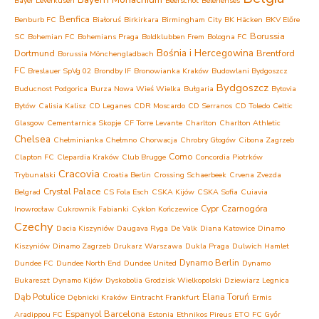
Bayer Leverkusen
Beerschot
Belenenses
Benfica
Benburb FC
Białoruś
Birkirkara
Birmingham City
BK Häcken
BKV Előre
Borussia
SC
Bohemian FC
Bohemians Praga
Boldklubben Frem
Bologna FC
Bośnia i Hercegowina
Dortmund
Brentford
Borussia Mönchengladbach
FC
Breslauer SpVg 02
Brondby IF
Bronowianka Kraków
Budowlani Bydgoszcz
Bydgoszcz
Buducnost Podgorica
Burza Nowa Wieś Wielka
Bułgaria
Bytovia
Bytów
Calisia Kalisz
CD Leganes
CDR Moscardo
CD Serranos
CD Toledo
Celtic
Glasgow
Cementarnica Skopje
CF Torre Levante
Charlton
Charlton Athletic
Chelsea
Chełminianka Chełmno
Chorwacja
Chrobry Głogów
Cibona Zagrzeb
Como
Clapton FC
Clepardia Kraków
Club Brugge
Concordia Piotrków
Cracovia
Trybunalski
Croatia Berlin
Crossing Schaerbeek
Crvena Zvezda
Crystal Palace
Belgrad
CS Fola Esch
CSKA Kijów
CSKA Sofia
Cuiavia
Cypr
Czarnogóra
Inowrocław
Cukrownik Fabianki
Cyklon Kończewice
Czechy
Dacia Kiszyniów
Daugava Ryga
De Valk
Diana Katowice
Dinamo
Kiszyniów
Dinamo Zagrzeb
Drukarz Warszawa
Dukla Praga
Dulwich Hamlet
Dynamo Berlin
Dundee FC
Dundee North End
Dundee United
Dynamo
Bukareszt
Dynamo Kijów
Dyskobolia Grodzisk Wielkopolski
Dziewiarz Legnica
Dąb Potulice
Elana Toruń
Dębnicki Kraków
Eintracht Frankfurt
Ermis
Espanyol Barcelona
Aradippou FC
Estonia
Ethnikos Pireus
ETO FC Győr