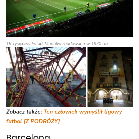
15-tysięczny Estadi Montilivi zbudowano w 1970 rok
Zobacz także:
Ten człowiek wymyślił ligowy
futbol [Z PODRÓŻY]
Barcelona