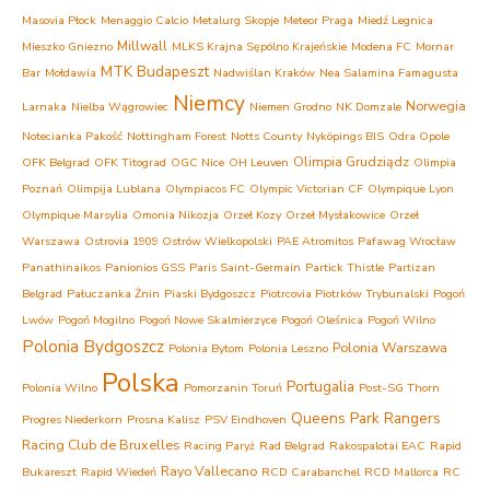
Masovia Płock
Menaggio Calcio
Metalurg Skopje
Meteor Praga
Miedź Legnica
Millwall
Mieszko Gniezno
MLKS Krajna Sępólno Krajeńskie
Modena FC
Mornar
MTK Budapeszt
Bar
Mołdawia
Nadwiślan Kraków
Nea Salamina Famagusta
Niemcy
Norwegia
Larnaka
Nielba Wągrowiec
Niemen Grodno
NK Domzale
Notecianka Pakość
Nottingham Forest
Notts County
Nyköpings BIS
Odra Opole
Olimpia Grudziądz
OFK Belgrad
OFK Titograd
OGC Nice
OH Leuven
Olimpia
Poznań
Olimpija Lublana
Olympiacos FC
Olympic Victorian CF
Olympique Lyon
Olympique Marsylia
Omonia Nikozja
Orzeł Kozy
Orzeł Mysłakowice
Orzeł
Warszawa
Ostrovia 1909 Ostrów Wielkopolski
PAE Atromitos
Pafawag Wrocław
Panathinaikos
Panionios GSS
Paris Saint-Germain
Partick Thistle
Partizan
Belgrad
Pałuczanka Żnin
Piaski Bydgoszcz
Piotrcovia Piotrków Trybunalski
Pogoń
Lwów
Pogoń Mogilno
Pogoń Nowe Skalmierzyce
Pogoń Oleśnica
Pogoń Wilno
Polonia Bydgoszcz
Polonia Warszawa
Polonia Bytom
Polonia Leszno
Polska
Portugalia
Polonia Wilno
Pomorzanin Toruń
Post-SG Thorn
Queens Park Rangers
Progres Niederkorn
Prosna Kalisz
PSV Eindhoven
Racing Club de Bruxelles
Racing Paryż
Rad Belgrad
Rakospalotai EAC
Rapid
Rayo Vallecano
Bukareszt
Rapid Wiedeń
RCD Carabanchel
RCD Mallorca
RC