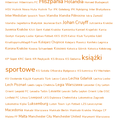
Hiszpania
Holandia
Hibernian
Hibernians FC
Honved Budapeszt
HSV
Hutnik Nowa Huta
Hutnik Tur
IFK Goteborg
IFK Nyköping
Inter Bratysława
Inter Mediolan
Irlandia
Irlandia Północna
Ipswich Town
Iskra Zamość
Johan Cruyff
Islandia
Jagiellonia Białystok
Jeunesse Esch
Jutrzenka Kraków
Juvenia Kraków
KAA Gent
Kabel Kraków
Kamionka Kamień Krajeński
Kania
Gostyn
Karpaty Lwów
Kjelsas Fotball
KKS 1925 Kalisz
Klub Turystów Łódź
Kolejarz Chojnice
Knattspyrnufélagið Fram
Kolejarz Rawicz
Konfeks Legnica
Korona Kraków
Kosowo
Kosova Schaerbeek
Kotwica Górnik
Kotwica Kołobrzeg
książki
KP Sopot
KRC Genk
KR Reykjavík
KS Brzoza
KS Gedania
sportowe
KS Szkoła Oficerska Bydgoszcz
KS Łomnica
KV Mechelen
Lechia Gdańsk
KV Oostende
Küçük Kaymaklı Türk
Lecco Calcio
Lechia Lwów
Lech Poznań
Legia Warszawa
Leeds
Legia Chełmża
Leicester City
Leiton
Levante
Orient
Leopold FC
Levadia Tallin
Lewski Sofia
Leyton Orient
Lille OSC
Liverpool
Linfield FC
Litwa
LKS Dąbrowa Chełmińska
Lokomotiva Zagrzeb
Luksemburg
Lokomotiw Kijów
Luton Town
Lyn Fotball
LZS Leszczyniec
Macedonia
Makabi Warszawa
Makkabi Berlin
Makkabi Kraków
Malaga CF
Malta
Manchester City
Manchester United
Malmo FF
Marymont Warszawa