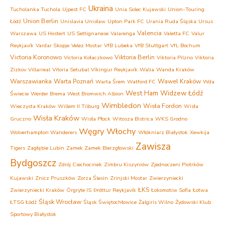
Ukraina
Tucholanka Tuchola
Ujpest FC
Unia Solec Kujawski
Union-Touring
Union Berlin
Łódź
Unislavia Unisław
Upton Park FC
Urania Ruda Śląska
Ursus
Valencia
Warszawa
US Hostert
US Settignanese
Valarenga
Valetta FC
Valur
Reykjavík
Vardar Skopje
Velez Mostar
VfB Lubeka
VfB Stuttgart
VfL Bochum
Victoria Koronowo
Viktoria Berlin
Victoria Kołaczkowo
Viktoria Pilzno
Viktoria
Zizkov
Villarreal
Vitoria Setubal
Víkingur Reykjavík
Walia
Wanda Kraków
Warszawianka
Warta Poznań
Wawel Kraków
Warta Śrem
Watford FC
Wda
West Ham
Widzew Łódź
Świecie
Werder Brema
West Bromwich Albion
Wimbledon
Wisła Fordon
Wieczysta Kraków
Willem II Tilburg
Wisła
Wisła Kraków
Gruczno
Wisła Płock
Witosza Bistrica
WKS Grodno
Węgry
Włochy
Wolverhampton Wanderers
Włókniarz Białystok
Xewkija
Zawisza
Tigers
Zagłębie Lubin
Zamek Zamek Bierzgłowski
Bydgoszcz
Zdrój Ciechocinek
Zimbru Kiszyniów
Zjednoczeni Piotrków
Kujawski
Znicz Pruszków
Zorza Ślesin
Zrinjski Mostar
Zwierzyniecki
ŁKS
Zwierzyniecki Kraków
Örgryte IS
Þróttur Reykjavík
Łokomotiw Sofia
Łotwa
Śląsk Wrocław
ŁTSG Łódź
Śląsk Świętochłowice
Żalgiris Wilno
Żydowski Klub
Sportowy Białystok