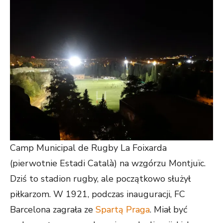
Camp Municipal de Rugby La Foixarda
(pierwotnie Estadi Català) na wzgórzu Montjuïc.
Dziś to stadion rugby, ale początkowo służył
piłkarzom. W 1921, podczas inauguracji, FC
Barcelona zagrała ze
Spartą Praga
. Miał być