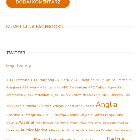
NUMER 14 NA FACEBOOKU
TWITTER
Moje tweety
1. FC Katowice
1. FC Nürnberg
AC Carpi
ACF Fiorentina
AC Milan
AC Parma
AC
Reggiana
AEK Ateny
AEK Larnaka
AFC Amsterdam
AFC Tubize
Agrykola
Warszawa
Ajax Amsterdam
Ajax Tallin
Akademisk Boldklub
AKS Chorzów
AKS
Anglia
Zły
Albania
Altona 93
Amica Wronki
Anderlecht
Andora
Anorthosis Famagusta
APOEL Nikozja
Apollon Smyrnis
Aritma Praga
Arka
Arsenal
Gdynia
AS Monaco
AS Roma
Aston Villa
Atalanta Bergamo
Atletico
Atletico Madryt
Baleares
Atlético del Turia
Austria
Austria Wiedeń
Barceloneta
Belgia
Bayern Monachium