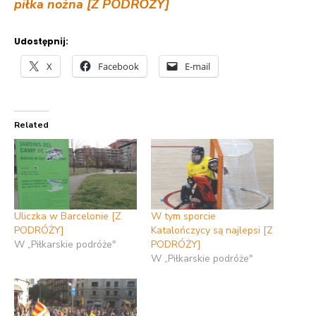
piłka nożna [Z PODRÓŻY]
Udostępnij:
X
Facebook
E-mail
Related
Uliczka w Barcelonie [Z
W tym sporcie
PODRÓŻY]
Katalończycy są najlepsi [Z
W „Piłkarskie podróże"
PODRÓŻY]
W „Piłkarskie podróże"