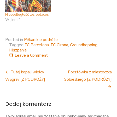
Niepodległość los polacos
W „Inne"
Posted in
Piłkarskie podróże
Tagged
FC Barcelona
,
FC Girona
,
Groundhopping
,
Hiszpania
on
Leave a Comment
comment
OK
Girona.
Nawigacja
Bardziej
Tutaj kopali wielcy
Pocztówka z miasteczka
katalońscy,
wpisu
Węgrzy [Z PODRÓŻY]
Sobieskiego [Z PODRÓŻY]
niż
Barcelona
[Z
PODRÓŻY]
Dodaj komentarz
Twój adres email nie zostanie opublikowany.
Wymagane