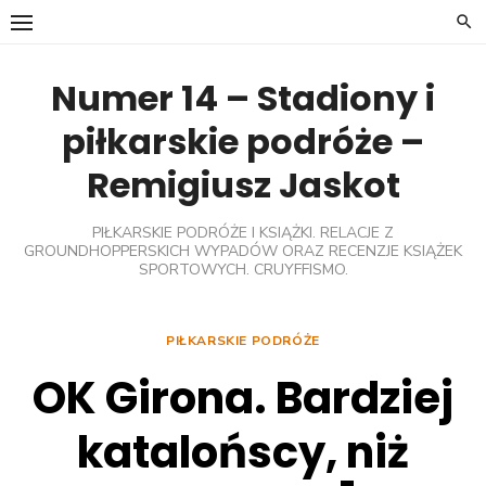
Skip
to
content
Numer 14 – Stadiony i
piłkarskie podróże –
Remigiusz Jaskot
PIŁKARSKIE PODRÓŻE I KSIĄŻKI. RELACJE Z
GROUNDHOPPERSKICH WYPADÓW ORAZ RECENZJE KSIĄŻEK
SPORTOWYCH. CRUYFFISMO.
PIŁKARSKIE PODRÓŻE
OK Girona. Bardziej
katalońscy, niż