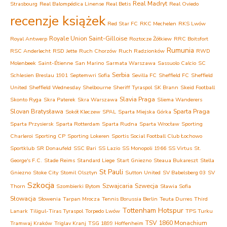
Real Madryt
Strasbourg
Real Balompédica Linense
Real Betis
Real Oviedo
recenzje książek
Red Star FC
RKC Mechelen
RKS Lwów
Royale Union Saint-Gilloise
Royal Antwerp
Roztocze Żółkiew
RRC Boitsfort
Rumunia
RSC Anderlecht
RSD Jette
Ruch Chorzów
Ruch Radzionków
RWD
Molenbeek
Saint-Étienne
San Marino
Sarmata Warszawa
Sassuolo Calcio
SC
Serbia
Schlesien Breslau 1901
Septemwri Sofia
Sevilla FC
Sheffield FC
Sheffield
United
Sheffield Wednesday
Shelbourne
Sheriff Tyraspol
SK Brann
Skeid Football
Slavia Praga
Skonto Ryga
Skra Paterek
Skra Warszawa
Sliema Wanderers
Slovan Bratysława
Sparta Praga
Sokół Kleczew
SPAL
Sparta Miejska Górka
Sparta Przysiersk
Sparta Rotterdam
Sparta Rudna
Sparta Wrocław
Sporting
Charleroi
Sporting CP
Sporting Lokeren
Sportis Social Football Club Łochowo
Sportklub
SR Donaufeld
SSC Bari
SS Lazio
SS Monopoli 1966
SS Virtus
St.
George's F.C.
Stade Reims
Standard Liege
Start Gniezno
Steaua Bukareszt
Stella
St Pauli
Gniezno
Stoke City
Stomil Olsztyn
Sutton United
SV Babelsberg 03
SV
Szkocja
Szwajcaria
Szwecja
Thorn
Szombierki Bytom
Sławia Sofia
Słowacja
Słowenia
Tarpan Mrocza
Tennis Borussia Berlin
Teuta Durres
Third
Tottenham Hotspur
Lanark
Tiligul-Tiras Tyraspol
Torpedo Lwów
TPS Turku
TSV 1860 Monachium
Tramwaj Kraków
Triglav Kranj
TSG 1899 Hoffenheim